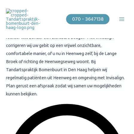
Invisalign Heenweg
Ga
Mai
naar
Invisalign Heenweg
Men
070 - 3647138
de
inhoud
Bent u op zoek naar Invisalign in Heenweg omdat u uw tanden
rechter wilt zonder een zichtbare beugel? Met Invisalign
corrigeren wij uw gebit op een vrijwel onzichtbare,
comfortabele manier, of u nu in Heenweg zelf, bij de Lange
Broek of richting de Heenwegseweg woont. Bij
Tandartspraktijk Bomenbuurt in Den Haag helpen wij
regelmatig patiënten uit Heenweg en omgeving met Invisalign.
Plan gerust een afspraak zodat wij samen uw mogelijkheden
kunnen bekijken.