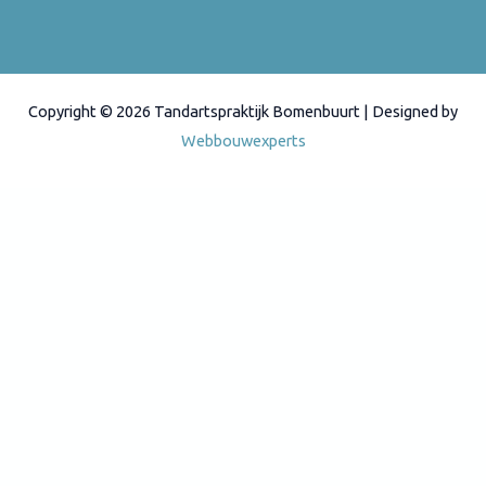
Copyright © 2026 Tandartspraktijk Bomenbuurt | Designed by
Webbouwexperts
Afspraak maken
U wilt een afspraak maken voor een bezoek aan de praktijk?
Neem telefonisch contact op, de receptie is op werkdagen
telefonisch bereikbaar van
0800 – 1600
.
Buiten deze tijden kunt u ons altijd een email sturen. Email:
info@tandartsbomenbuurt.nl
Voor ernstige spoedgevallen buiten de reguliere openingstijden kunt
u bellen naar:
070 – 3647138